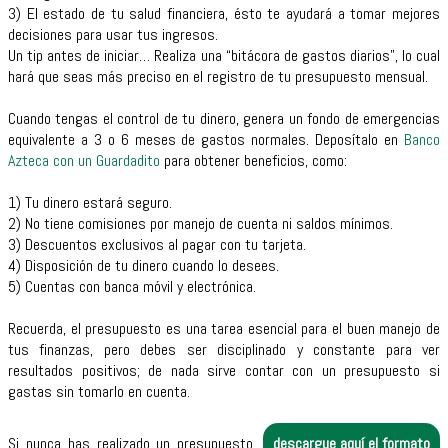
3) El estado de tu salud financiera, ésto te ayudará a tomar mejores
decisiones para usar tus ingresos.
Un tip antes de iniciar… Realiza una “bitácora de gastos diarios”, lo cual
hará que seas más preciso en el registro de tu presupuesto mensual.
Cuando tengas el control de tu dinero, genera un fondo de emergencias
equivalente a 3 o 6 meses de gastos normales. Deposítalo en
Banco
Azteca con un Guardadito
para obtener beneficios, como:
1) Tu dinero estará seguro.
2) No tiene comisiones por manejo de cuenta ni saldos mínimos.
3) Descuentos exclusivos al pagar con tu tarjeta.
4) Disposición de tu dinero cuando lo desees.
5) Cuentas con banca móvil y electrónica.
Recuerda, el presupuesto es una tarea esencial para el buen manejo de
tus finanzas, pero debes ser disciplinado y constante para ver
resultados positivos; de nada sirve contar con un presupuesto si
gastas sin tomarlo en cuenta.
Si nunca has realizado un presupuesto,
descargue aquí el formato